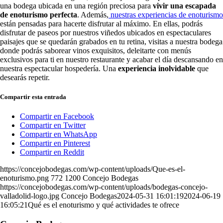
una bodega ubicada en una región preciosa para
vivir una escapada
de enoturismo perfecta
. Además,
nuestras experiencias de enoturismo
están pensadas para hacerte disfrutar al máximo. En ellas, podrás
disfrutar de paseos por nuestros viñedos ubicados en espectaculares
paisajes que se quedarán grabados en tu retina, visitas a nuestra bodega
donde podrás saborear vinos exquisitos, deleitarte con menús
exclusivos para ti en nuestro restaurante y acabar el día descansando en
nuestra espectacular hospedería. Una
experiencia inolvidable
que
desearás repetir.
Compartir esta entrada
Compartir en Facebook
Compartir en Twitter
Compartir en WhatsApp
Compartir en Pinterest
Compartir en Reddit
https://concejobodegas.com/wp-content/uploads/Que-es-el-
enoturismo.png
772
1200
Concejo Bodegas
https://concejobodegas.com/wp-content/uploads/bodegas-concejo-
valladolid-logo.jpg
Concejo Bodegas
2024-05-31 16:01:19
2024-06-19
16:05:21
Qué es el enoturismo y qué actividades te ofrece