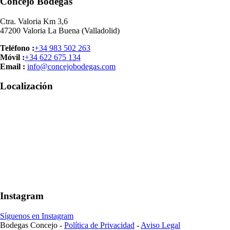
Concejo Bodegas
Ctra. Valoria Km 3,6
47200 Valoria La Buena (Valladolid)
Teléfono :
+34 983 502 263
Móvil :
+34 622 675 134
Email :
info@concejobodegas.com
Localización
Instagram
Síguenos en Instagram
Bodegas Concejo -
Política de Privacidad
-
Aviso Legal