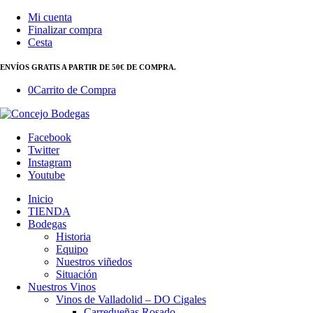
Mi cuenta
Finalizar compra
Cesta
ENVÍOS GRATIS A PARTIR DE 50€ DE COMPRA.
0
Carrito de Compra
Facebook
Twitter
Instagram
Youtube
Inicio
TIENDA
Bodegas
Historia
Equipo
Nuestros viñedos
Situación
Nuestros Vinos
Vinos de Valladolid – DO Cigales
Carredueñas Rosado